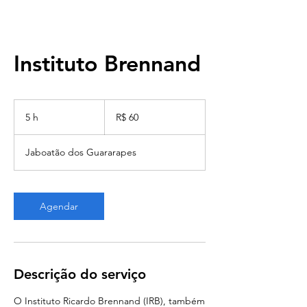
Instituto Brennand
60
Reais
5 h
5
R$ 60
brasileiros
h
Jaboatão dos Guararapes
Agendar
Descrição do serviço
O Instituto Ricardo Brennand (IRB), também