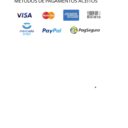
MÉTODOS DE PAGAMENTOS ACEITOS
Nome
atão dos Guararapes PE.
Email
Insira uma mensagem