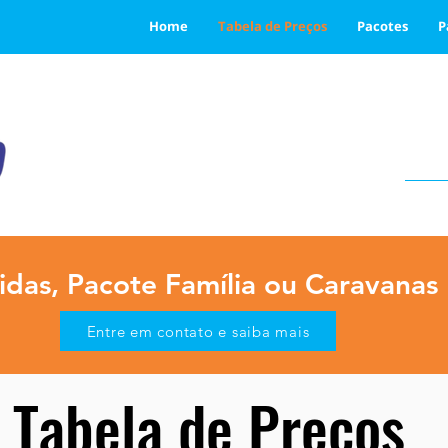
Home
Tabela de Preços
Pacotes
P
idas, Pacote Família ou Caravanas
Entre em contato e saiba mais
Tabela de Preços