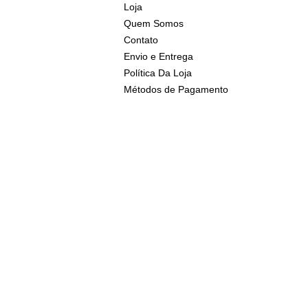
Loja
Quem Somos
Contato
Envio e Entrega
Política Da Loja
Métodos de Pagamento
ENDEREÇO
Rua Barão de Amaragi N° 788 Piedade - Jabo
CEP: 54400-180.
tourbaraoviagens@gmail.com
(81) 98853-7210 (81) 99981-9813