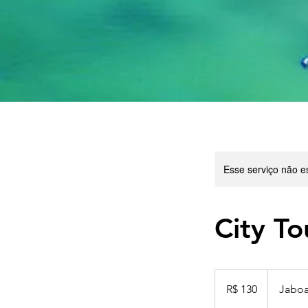
Esse serviço não e
City T
130
Reais
R$ 130
Jaboa
brasileiros